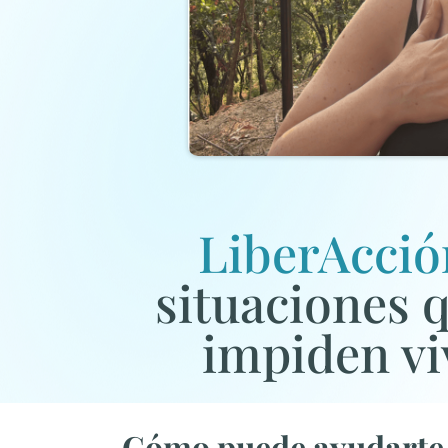
LiberAcció
situaciones q
impiden viv
Cómo puede ayudart