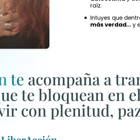
raíz.
Intuyes que dentr
más verdad…
y 
n
te
acompaña a trans
ue te bloquean en el 
ir con plenitud, paz
e
LiberAcción