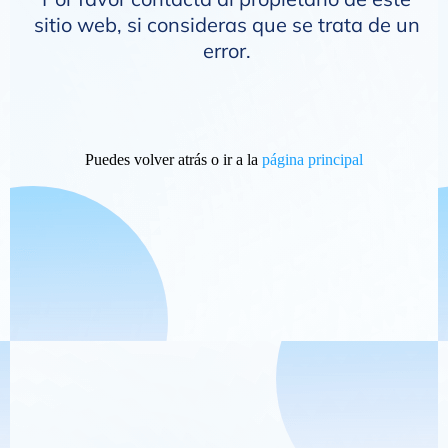
sitio web, si consideras que se trata de un
error.
Puedes volver atrás o ir a la
página principal